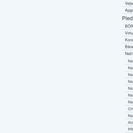
Veļa
Apga
Pied
BÖR
Virt
Kond
Bāra
Naži
Naž
Na
Na
Naž
Naž
Naž
Naž
Cir
Naž
Aiz
PR