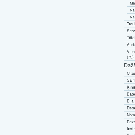
Maz
Naž
Naž
Trau
Serv
Tāfe
Audu
Vien
(73)
Daž
Cita
Saim
Ķīmi
Bate
Eļļa 
Deta
Noma
Reze
Inst