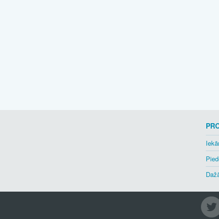
PR
Iekā
Pied
Dažā