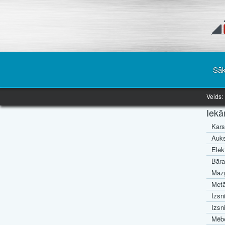
Sā
Veids:
Iekā
Kars
Auks
Elek
Bāra
Mazg
Metā
Izsn
Izsn
Mēbe