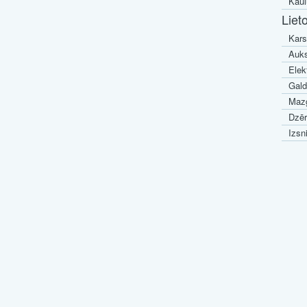
Kaul
Liet
Kars
Auks
Elek
Galdi
Mazg
Dzēr
Izsn