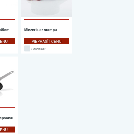
 45cm
Miezeris ar stampu
CENU
PIEPRASĪT CENU
Salīdzināt
epšanai
CENU