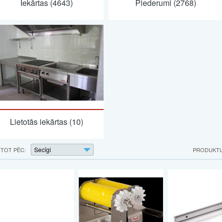
Iekārtas (4643)
Piederumi (2768)
Lietotās iekārtas (10)
Secīgi
TOT PĒC:
PRODUKTU 