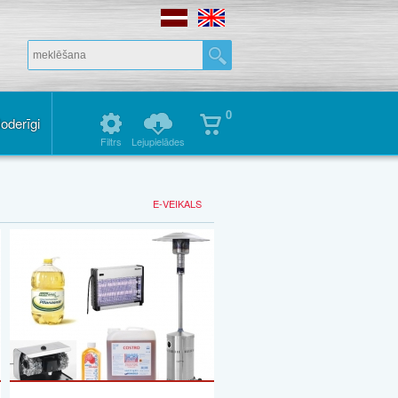
0
oderīgi
Filtrs
Lejupielādes
E-VEIKALS