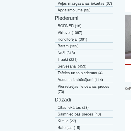
Veļas mazgāšanas iekārtas (67)
Apgaismojums (32)
Piederumi
BÖRNER (18)
Virtuvei (1067)
Konditorejai (361)
Bāram (139)
Naži (318)
Trauki (221)
Servēšanai (453)
Tāfeles un to piederumi (4)
Auduma izstrādājumi (114)
Vienreizējas lietošanas preces
KĀR
(73)
Dažādi
Citas iekārtas (23)
Saimniecības preces (40)
Ķīmija (27)
Baterijas (15)