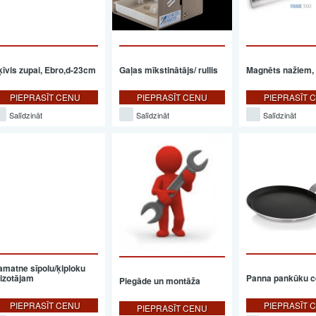
ķīvis zupai, Ebro,d-23cm
Gaļas mīkstinātājs/ rullis
Magnēts nažiem,
PIEPRASĪT CENU
PIEPRASĪT CENU
PIEPRASĪT 
Salīdzināt
Salīdzināt
Salīdzināt
amatne sīpolu/ķiploku
izotājam
Panna pankūku c
Piegāde un montāža
PIEPRASĪT CENU
PIEPRASĪT 
PIEPRASĪT CENU