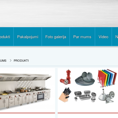
odukti
Pakalpojumi
Foto galerija
Par mums
Video
N
KUMS
PRODUKTI