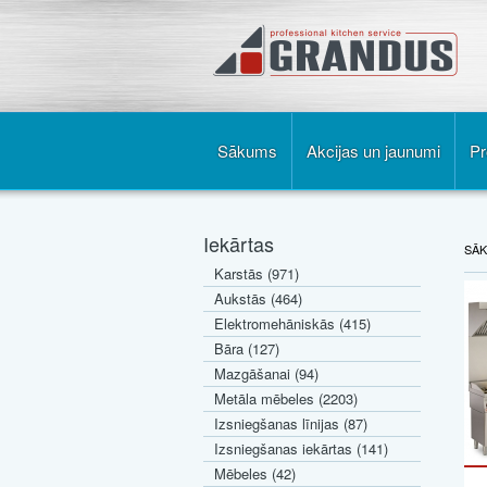
Sākums
Akcijas un jaunumi
Pr
Iekārtas
SĀ
Karstās (971)
Aukstās (464)
Elektromehāniskās (415)
Bāra (127)
Mazgāšanai (94)
Metāla mēbeles (2203)
Izsniegšanas līnijas (87)
Izsniegšanas iekārtas (141)
Mēbeles (42)