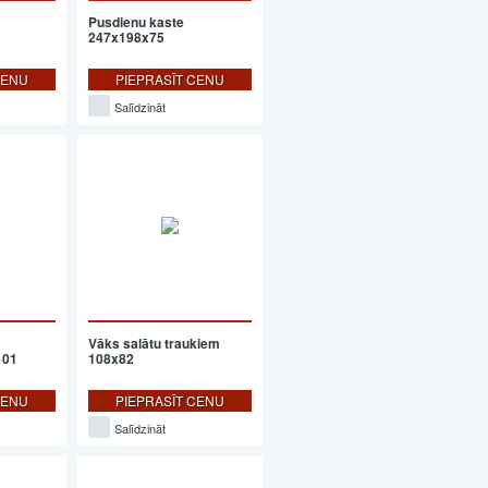
Pusdienu kaste
247x198x75
CENU
PIEPRASĪT CENU
Salīdzināt
Vāks salātu traukiem
101
108x82
CENU
PIEPRASĪT CENU
Salīdzināt