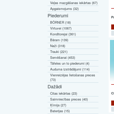
Veļas mazgāšanas iekārtas (67)
Apgaismojums (32)
Piederumi
P
BÖRNER (18)
Virtuvei (1067)
Konditorejai (361)
Bāram (139)
Naži (318)
Trauki (221)
Servēšanai (453)
Tāfeles un to piederumi (4)
Auduma izstrādājumi (114)
Vienreizējas lietošanas preces
(73)
Dažādi
Citas iekārtas (23)
C
Saimniecības preces (40)
Ķīmija (27)
Baterijas (15)