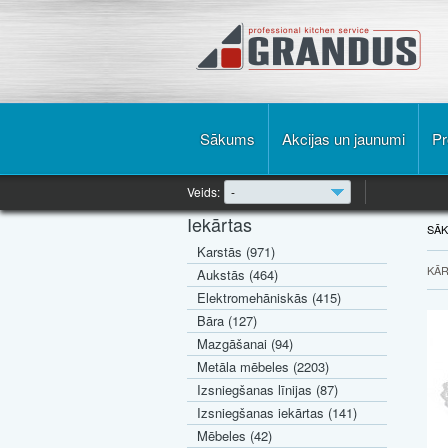
Sākums
Akcijas un jaunumi
Pr
Veids:
-
Iekārtas
SĀ
Karstās (971)
KĀR
Aukstās (464)
Elektromehāniskās (415)
Bāra (127)
Mazgāšanai (94)
Metāla mēbeles (2203)
Izsniegšanas līnijas (87)
Izsniegšanas iekārtas (141)
Mēbeles (42)