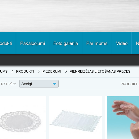
odukti
Pakalpojumi
Foto galerija
Par mums
Video
N
KUMS
PRODUKTI
PIEDERUMI
VIENREIZĒJAS LIETOŠANAS PRECES
Secīgi
TOT PĒC:
PRODUKTU 