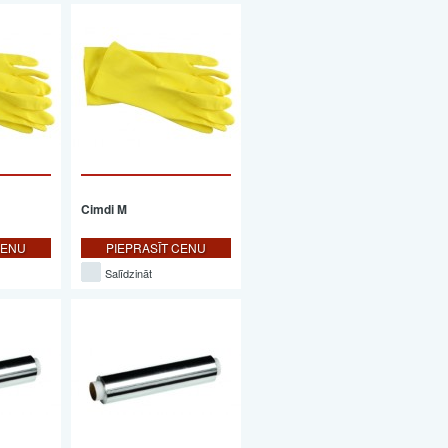
Cimdi M
CENU
PIEPRASĪT CENU
Salīdzināt