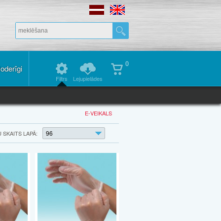
0
oderīgi
Filtrs
Lejupielādes
E-VEIKALS
96
SKAITS LAPĀ: