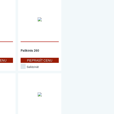
Paliktnis 260
CENU
PIEPRASĪT CENU
Salīdzināt